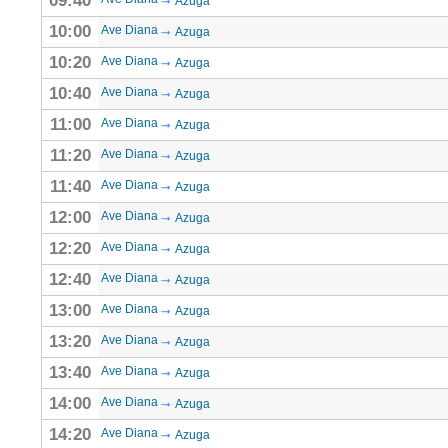
09:40
Azuga
10:00
Ave Diana
Azuga
10:20
Ave Diana
Azuga
10:40
Ave Diana
Azuga
11:00
Ave Diana
Azuga
11:20
Ave Diana
Azuga
11:40
Ave Diana
Azuga
12:00
Ave Diana
Azuga
12:20
Ave Diana
Azuga
12:40
Ave Diana
Azuga
13:00
Ave Diana
Azuga
13:20
Ave Diana
Azuga
13:40
Ave Diana
Azuga
14:00
Ave Diana
Azuga
14:20
Ave Diana
Azuga